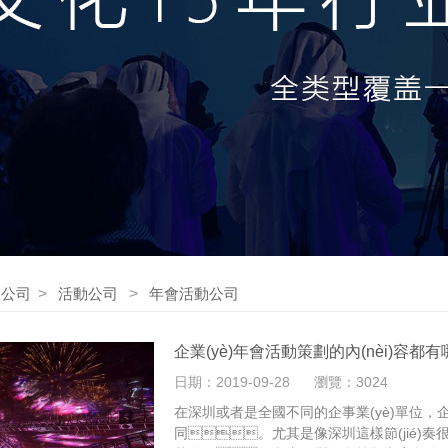
劃公司
>
活動公司
>
年會活動公司
企業(yè)年會活動策劃的內(nèi)容都有哪些
日期：2019-09-28
瀏覽：3024
在深圳或者是全國不同的企事業(yè)單位，企業
同。尤其是像深圳這樣節(jié)