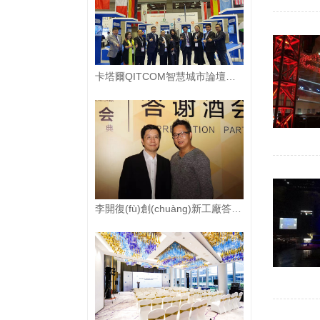
卡塔爾QITCOM智慧城市論壇峰會
李開復(fù)創(chuàng)新工廠答謝酒會