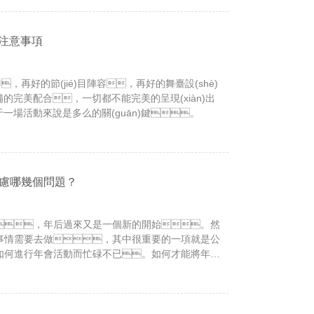
的注意事項
，再好的節(jié)目陣容，再好的舞臺設(shè)
)備的完美配合，一切都不能完美的呈現(xiàn)出
對于一場活動來說是多么的關(guān)鍵。
哪幾個問題？
，年后過來又是一個新的開始。然
事情需要去做，其中很重要的一項就是公
如何進行年會活動而忙碌不已。如何才能將年會
辦完成，就得做好事先的準(zhǔn)備工
個成功完美的年會活動，我們需要明確一下幾