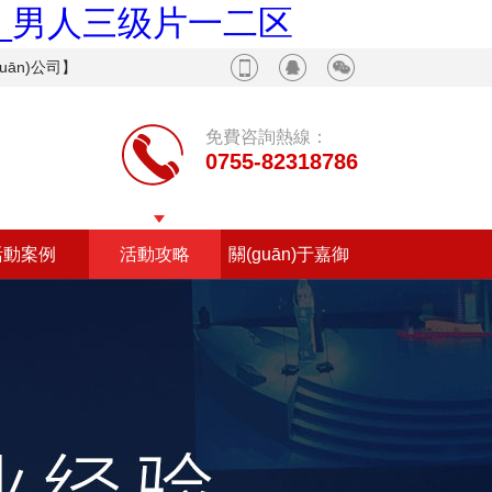
页_男人三级片一二区
uān)公司】
免費咨詢熱線：
0755-82318786
活動案例
活動攻略
關(guān)于嘉御