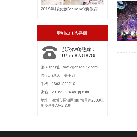
2019年婦女創(chuàng)新教育論壇--嘉御文化
聯(lián)系嘉御
服務(wù)熱線：
0755-82318786
網(wǎng)址：www.gonzopink.com
聯(lián)系人：楊小姐
手機：13631551210
郵箱：2916823943@qq.com
地址：深圳市羅湖區(qū)怡景路2008號
動漫基地A座2-3層