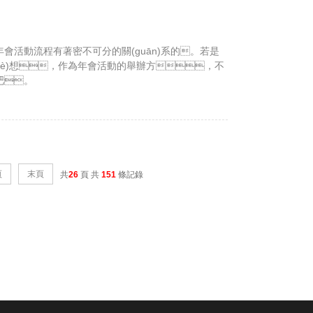
會活動流程有著密不可分的關(guān)系的。若是
shè)想，作為年會活動的舉辦方，不
吧。
頁
末頁
共
26
頁 共
151
條記錄