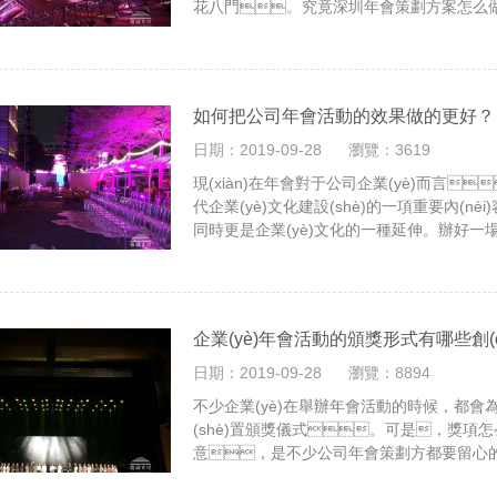
花八門。究竟深圳年會策劃方案怎么做，才
增加員工的歡愉度，增加目標(biāo)客
(guān)知識的介紹吧。
如何把公司年會活動的效果做的更好？
日期：2019-09-28
瀏覽：3619
現(xiàn)在年會對于公司企業(yè)而言
代企業(yè)文化建設(shè)的一項重要內(nè
同時更是企業(yè)文化的一種延伸。辦好一
流、有效溝通、激勵共進，更能創(
圍，為下一年度工作效率的提高、企業(yè)
企業(yè)年會活動的頒獎形式有哪些創(ch
日期：2019-09-28
瀏覽：8894
不少企業(yè)在舉辦年會活動的時候，都會為表
(shè)置頒獎儀式。可是，獎項怎么設
意，是不少公司年會策劃方都要留心的
年會活動創(chuàng)意獎項如何設(shè)