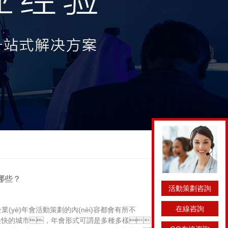
？
活動策劃咨詢
在線咨詢
(yè)年會活動策劃的內(nèi)容都會有所不
奏很快的城市，年會形式可謂是多種多樣，五