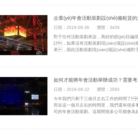
企業(yè)年會活動策劃設(shè)備租賃
日期：2019-09-26
瀏覽：3439
對于任何活動策劃來說，再好的節(jié)目編排
計，如果沒有活動策劃現(xiàn)場設(shè
來，因此活動策劃現(xiàn)場設(shè)備
如何才能將年會活動舉辦成功？需要考慮
日期：2019-09-22
瀏覽：2583
今年我們只剩下三個月左右工作的時間了
而在這一個月左右的時間里，我們還有很多
司的年會活動策劃。這期間很多公司都會為
活動舉辦成功？若想讓公司年會活動順利舉
作。深圳活動策劃公司認(rèn)為策劃一
點。