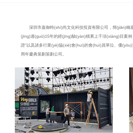
深圳市嘉御時(shí)尚文化科技投資有限公司，簡(jiǎn)稱嘉御文
(jīng)過(guò)15年的經(jīng)驗(yàn)積累上千項(xiàng)目案例
證“以及諸多行業(yè)協(xié)會(huì)的會(huì)員單位、優(yō
周年慶典策劃策劃公司。