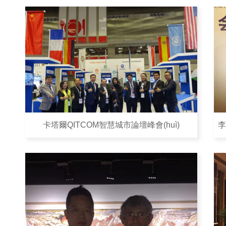
舉辦時(shí)間：2017年7月18日
活動(dòng)類(lèi)別：個(gè)人畫(huà)展
活動(dòng)地點(diǎn)：卡塔爾
舉辦方：嘉御文化
卡塔爾QITCOM智慧城市論壇峰會(huì)
李