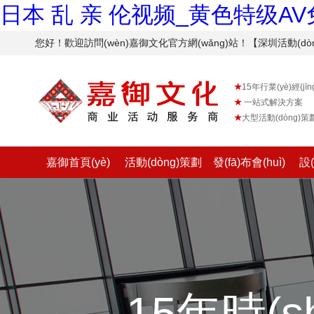
日本 乱 亲 伦视频_黄色特级A
您好！歡迎訪問(wèn)嘉御文化官方網(wǎng)站！【深圳活動(
★
15年行業(yè)經(jīng
★
一站式解決方案
★
大型活動(dòng)
嘉御首頁(yè)
活動(dòng)策劃
發(fā)布會(huì)
設
15年時(