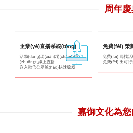
周年慶典
企業(yè)直播系統(tǒng)
免費(fèi) 
活動(dòng)現(xiàn)場(chǎng)轉
免費(fèi) 尋找活
(zhuǎn)到線上直播
免費(fèi) 出可
嵌入微信公眾號(hào)快速吸粉
嘉御文化為您的