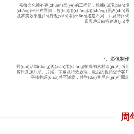
嘉御文化擁有專(zhuān)業(yè)的工程部，根據(jù)現(xiàn)場
(chǎng)平面布置圖，會(huì)場(chǎng)場(chǎng)景設(shè)置
及舞美效果進(jìn)行現(xiàn)場(chǎng)搭建布局，并及時(shí)
跟客戶反饋搭建進(jìn)度
7、影像制作
對(duì)活動(dòng)現(xiàn)場(chǎng)拍攝的素材進(jìn)行后期
剪輯并加片頭、片尾、字幕及特效處理，最后的視頻交予客戶
審核并調(diào)整至滿意，并對(duì)客戶進(jìn)行回訪
舉辦時(shí)間：2013年9月27日
活動(dòng)類(lèi)別：論壇峰會(huì)
活動(dòng)地點(diǎn)：卡塔爾
舉辦方：卡塔爾政府
周