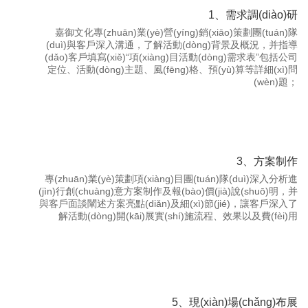
1、需求調(diào)研
嘉御文化專(zhuān)業(yè)營(yíng)銷(xiāo)策劃團(tuán)隊
(duì)與客戶深入溝通，了解活動(dòng)背景及概況，并指導
(dǎo)客戶填寫(xiě)“項(xiàng)目活動(dòng)需求表”包括公司
定位、活動(dòng)主題、風(fēng)格、預(yù)算等詳細(xì)問
(wèn)題；
3、方案制作
專(zhuān)業(yè)策劃項(xiàng)目團(tuán)隊(duì)深入分析進
(jìn)行創(chuàng)意方案制作及報(bào)價(jià)說(shuō)明，并
與客戶面談闡述方案亮點(diǎn)及細(xì)節(jié)，讓客戶深入了
解活動(dòng)開(kāi)展實(shí)施流程、效果以及費(fèi)用
5、現(xiàn)場(chǎng)布展