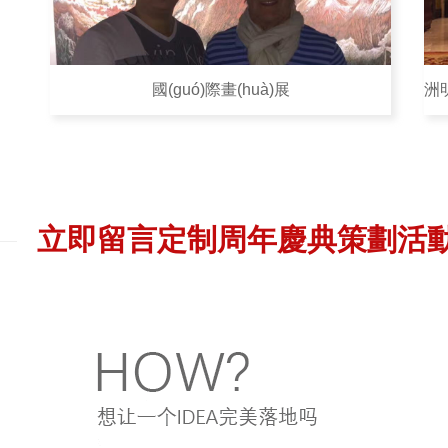
國(guó)際畫(huà)展
立即留言定制周年慶典策劃活動(dòng)